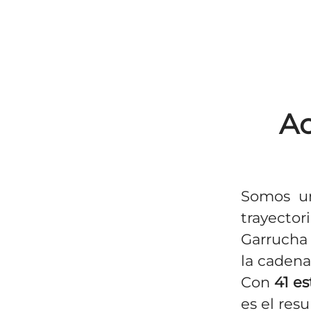
Ac
Somos un
trayector
Garrucha 
la cadena
Con
41
es
es el res