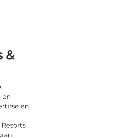
s &
e
s en
rtirse en
 Resorts
gran