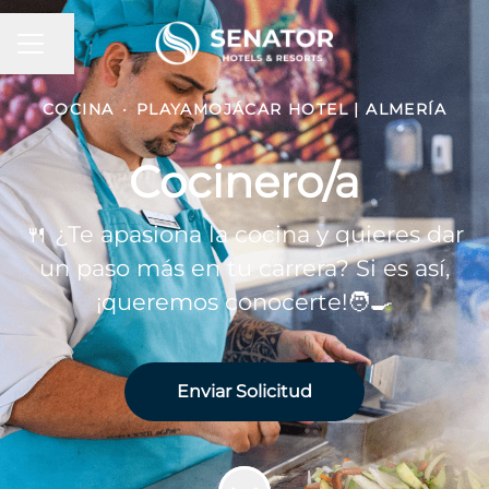
Compartir página
Menú de empleo
COCINA
·
PLAYAMOJÁCAR HOTEL | ALMERÍA
Cocinero/a
🍴 ¿Te apasiona la cocina y quieres dar
un paso más en tu carrera? Si es así,
¡queremos conocerte!🧑‍🍳
Enviar Solicitud