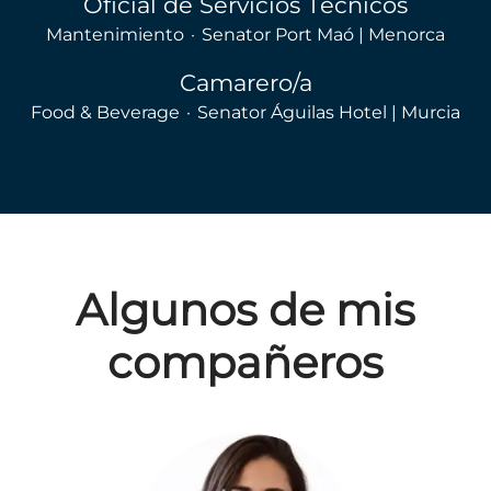
Oficial de Servicios Técnicos
Mantenimiento
·
Senator Port Maó | Menorca
Camarero/a
Food & Beverage
·
Senator Águilas Hotel | Murcia
Algunos de mis
compañeros